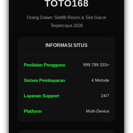
TOTO168
Orang Dalam Slot88 Resmi & Slot Gacor
Terpercaya 2026
INFORMASI SITUS
Penilaian Pengguna
999.789.333+
Sistem Pembayaran
4 Metode
Layanan Support
24/7
Platform
Multi-Device